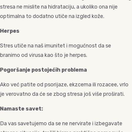
stresa ne mislite na hidrataciju, a ukoliko ona nije
optimalna to dodatno utiče na izgled kože.
Herpes
Stres utiče na naš imunitet i mogućnost da se
branimo od virusa kao što je herpes.
Pogoršanje postojećih problema
Ako već patite od psorijaze, ekzcema ili rozacee, vrlo
je verovatno da će se zbog stresa još više proširati.
Namaste savet:
Da vas savetujemo da se ne nervirate i izbegavate