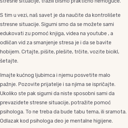
stresne situacije, tražili bismo praktično nemoguće.
S tim u vezi, naš savet je da naučite da kontrolišete
stresne situacije. Sigurni smo da se možete sami
edukovati zu pomoć knjiga, videa na youtube , a
odličan vid za smanjenje stresa je i da se bavite
hobijem. Crtajte, pišite, plešite, trčite, vozite bicikl,
šetajte.
Imajte kućnog ljubimca i njemu posvetite malo
pažnje. Pozovite prijatelje i sa njima se ispričajte.
Ukoliko ste pak sigurni da niste sposobni sami da
prevaziđete stresne situacije, potražite pomoć
psihologa. To ne treba da bude tabu tema, ili sramota.
Odlazak kod psihologa deo je mentalne higijene.