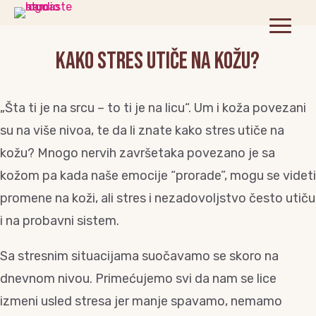
Kako stres utiče na kožu?
„Šta ti je na srcu – to ti je na licu“. Um i koža povezani
su na više nivoa, te da li znate kako stres utiče na
kožu? Mnogo nervih završetaka povezano je sa
kožom pa kada naše emocije “prorade”, mogu se videti
promene na koži, ali stres i nezadovoljstvo često utiču
i na probavni sistem.
Sa stresnim situacijama suočavamo se skoro na
dnevnom nivou. Primećujemo svi da nam se lice
izmeni usled stresa jer manje spavamo, nemamo