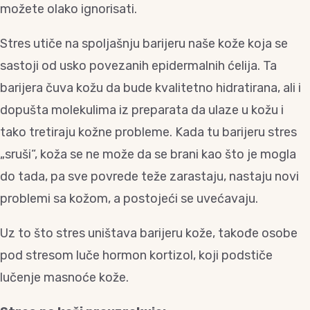
možete olako ignorisati.
Stres utiče na spoljašnju barijeru naše kože koja se
sastoji od usko povezanih epidermalnih ćelija. Ta
barijera čuva kožu da bude kvalitetno hidratirana, ali i
dopušta molekulima iz preparata da ulaze u kožu i
tako tretiraju kožne probleme. Kada tu barijeru stres
„sruši“, koža se ne može da se brani kao što je mogla
do tada, pa sve povrede teže zarastaju, nastaju novi
problemi sa kožom, a postojeći se uvećavaju.
Uz to što stres uništava barijeru kože, takođe osobe
pod stresom luče hormon kortizol, koji podstiče
lučenje masnoće kože.