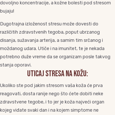
dovoljno koncentracije, a kožne bolesti pod stresom
bujaju!
Dugotrajna izloženost stresu može dovesti do
različitih zdravstvenih tegoba, poput ubrzanog
disanja, sužavanja arterija, a samim tim srčanog i
moždanog udara. Utiče i na imunitet, te je nekada
potrebno duže vreme da se organizam posle takvog
stanja oporavi.
UTICAJ STRESA NA KOŽU:
Ukoliko ste pod jakim stresom vaša koža će prva
reagovati, dosta ranije nego što ćete dobiti neke
zdravstvene tegobe, i to jer je koža najveći organ
kojeg viđate svaki dan i na kojem simptome ne