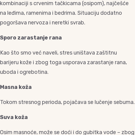
kombinaciji s crvenim tačkicama (osipom), najčešće
na leđima, ramenima i bedrima. Situaciju dodatno
pogoršava nervoza i neretki svrab.
Sporo zarastanje rana
Kao što smo već naveli, stres uništava zaštitnu
barijeru kože i zbog toga usporava zarastanje rana,
uboda i ogrebotina.
Masna koža
Tokom stresnog perioda, pojačava se lučenje sebuma.
Suva koža
Osim masnoće, može se doći i do gubitka vode – zbog