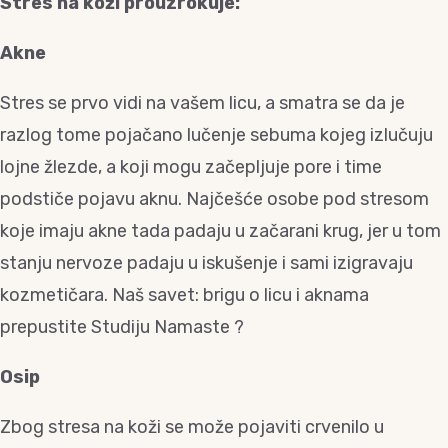
Stres na koži prouzrokuje:
Akne
Stres se prvo vidi na vašem licu, a smatra se da je
razlog tome pojačano lučenje sebuma kojeg izlučuju
lojne žlezde, a koji mogu začepljuje pore i time
podstiče pojavu aknu. Najčešće osobe pod stresom
koje imaju akne tada padaju u začarani krug, jer u tom
stanju nervoze padaju u iskušenje i sami izigravaju
kozmetičara. Naš savet: brigu o licu i aknama
prepustite Studiju Namaste ?
Osip
Zbog stresa na koži se može pojaviti crvenilo u