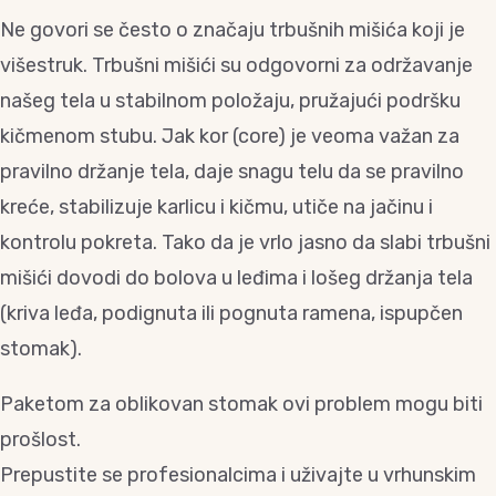
Ne govori se često o značaju trbušnih mišića koji je
višestruk. Trbušni mišići su odgovorni za održavanje
našeg tela u stabilnom položaju, pružajući podršku
kičmenom stubu. Jak kor (core) je veoma važan za
pravilno držanje tela, daje snagu telu da se pravilno
kreće, stabilizuje karlicu i kičmu, utiče na jačinu i
kontrolu pokreta. Tako da je vrlo jasno da slabi trbušni
mišići dovodi do bolova u leđima i lošeg držanja tela
(kriva leđa, podignuta ili pognuta ramena, ispupčen
stomak).
Paketom za oblikovan stomak ovi problem mogu biti
prošlost.
Prepustite se profesionalcima i uživajte u vrhunskim