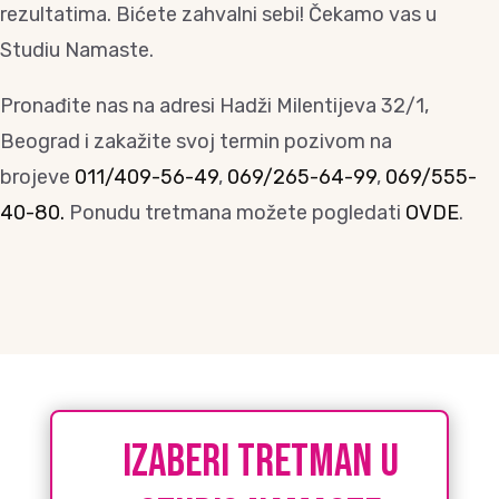
rezultatima. Bićete zahvalni sebi! Čekamo vas u
Studiu Namaste.
Pronađite nas na adresi Hadži Milentijeva 32/1,
Beograd i zakažite svoj termin pozivom na
brojeve
011/409-56-49
,
069/265-64-99
,
069/555-
40-80.
Ponudu tretmana možete pogledati
OVDE
.
IZABERI tretman u