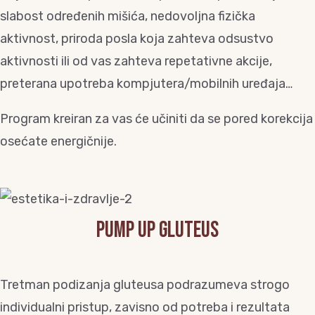
slabost određenih mišića, nedovoljna fizička
aktivnost, priroda posla koja zahteva odsustvo
aktivnosti ili od vas zahteva repetativne akcije,
preterana upotreba kompjutera/mobilnih uređaja…
Program kreiran za vas će učiniti da se pored korekcija
osećate energičnije.
PUMP UP gluteus
Tretman podizanja gluteusa podrazumeva strogo
individualni pristup, zavisno od potreba i rezultata