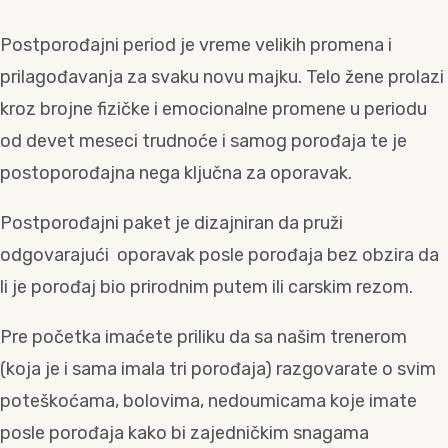
Postporođajni period je vreme velikih promena i
prilagođavanja za svaku novu majku. Telo žene prolazi
kroz brojne fizičke i emocionalne promene u periodu
od devet meseci trudnoće i samog porođaja te je
postoporođajna nega ključna za oporavak.
Postporođajni paket je dizajniran da pruži
odgovarajući oporavak posle porođaja bez obzira da
li je porođaj bio prirodnim putem ili carskim rezom.
Pre početka imaćete priliku da sa našim trenerom
(koja je i sama imala tri porođaja) razgovarate o svim
poteškoćama, bolovima, nedoumicama koje imate
posle porođaja kako bi zajedničkim snagama