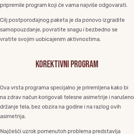
pripremile program koji će vama najviše odgovarati.
Cilj postporođajnog paketa je da ponovo izgradite
samopouzdanje, povratite snagu i bezbedno se
vratite svojim uobicajenim aktivnostima.
Korektivni program
Ova vrsta programa specijalno je priremljena kako bi
na zdrav načun korigovali telesne asimetrije i narušeno
držanje tela, bez obzira na godine i na razlog ovih
asimetrija.
Najčešći uzrok pomenutoh problema predstavlja