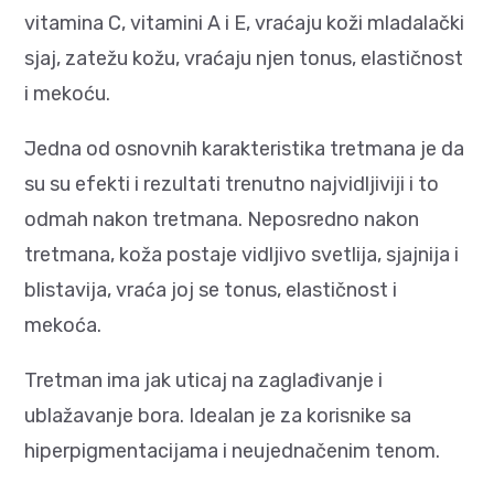
vitamina C, vitamini A i E, vraćaju koži mladalački
sjaj, zatežu kožu, vraćaju njen tonus, elastičnost
i mekoću.
Jedna od osnovnih karakteristika tretmana je da
su su efekti i rezultati trenutno najvidljiviji i to
odmah nakon tretmana. Neposredno nakon
tretmana, koža postaje vidljivo svetlija, sjajnija i
blistavija, vraća joj se tonus, elastičnost i
mekoća.
Tretman ima jak uticaj na zaglađivanje i
ublažavanje bora. Idealan je za korisnike sa
hiperpigmentacijama i neujednačenim tenom.