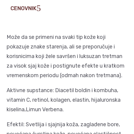
CENOVNIK
Može da se primeni na svaki tip kože koji
pokazuje znake starenja, ali se preporučuje i
korisnicima koji žele savršen i luksuzan tretman
za visok sjaj kože i postignute efekte u kratkom
vremenskom periodu (odmah nakon tretmana).
Aktivne supstance: Diacetil boldin i kombuha,
vitamin C, retinol, kolagen, elastin, hijaluronska
kiselina,Limun Verbena.
EfektiI: Svetlija i sjajnija koža, zaglađene bore,