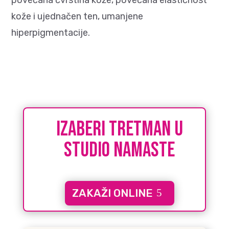
povećana čvrstina kože, povećana elastičnost
kože i ujednačen ten, umanjene
hiperpigmentacije.
IZABERI tretman u
studio namaste
ZAKAŽI ONLINE