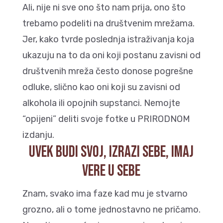
Ali, nije ni sve ono što nam prija, ono što
trebamo podeliti na društvenim mrežama.
Jer, kako tvrde poslednja istraživanja koja
ukazuju na to da oni koji postanu zavisni od
društvenih mreža često donose pogrešne
odluke, slično kao oni koji su zavisni od
alkohola ili opojnih supstanci. Nemojte
“opijeni” deliti svoje fotke u PRIRODNOM
izdanju.
UVEK BUDI SVOJ, IZRAZI SEBE, IMAJ
VERE U SEBE
Znam, svako ima faze kad mu je stvarno
grozno, ali o tome jednostavno ne pričamo.