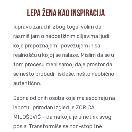
LEPA ŽENA KAO INSPIRACIJA
Iupravo zarad ili zbog toga, volim da
razmišljam o nedostižnim ciljevima ljudi
koje prepoznajem i povezujem ih sa
realnošću u kojoj se nalaze. Mislim da se u
tom procesu meni samoj daje prostor da
se nešto probudi i iskleše, nešto neobično i
autentično.
Jedna od onih osoba koje me asociraju na
lepotu i prirodan izgled je ZORICA
MILOŠEVIĆ – dama koja je umetnik svog
posla. Transformiše se non-stop i ne