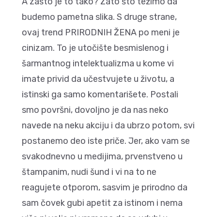
A zašto je to tako? Zato što težimo da
budemo pametna slika. S druge strane,
ovaj trend PRIRODNIH ŽENA po meni je
cinizam. To je utočište besmislenog i
šarmantnog intelektualizma u kome vi
imate privid da učestvujete u životu, a
istinski ga samo komentarišete. Postali
smo površni, dovoljno je da nas neko
navede na neku akciju i da ubrzo potom, svi
postanemo deo iste priče. Jer, ako vam se
svakodnevno u medijima, prvenstveno u
štampanim, nudi šund i vi na to ne
reagujete otporom, sasvim je prirodno da
sam čovek gubi apetit za istinom i nema