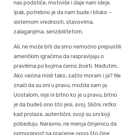
nas podstiče, motiviše i daje nam ideje.
Ipak, potrebno je da nam bude i blisko –
sistemom vrednosti, stavovima,
zalaganjima, senzibilitetom.
Ali, ne može biti da smo nemoćno prepustili
američkim igračima da raspravljaju o
pravilima po kojima ćemo živeti. Međutim,
Ako većina misli tako, zašto moram i ja? Ne
znači da su oni u pravu, možda sam ja.
Uostalom, nije ni bitno ko je u pravu, bitno
je da budeš ono što jesi, svoj. Slični, retko
kad prolaze, autentični, svoji su oni koji
pobeđuju. Naravno, ne menja činjenicu da
primoranost na praćenje onog što čine