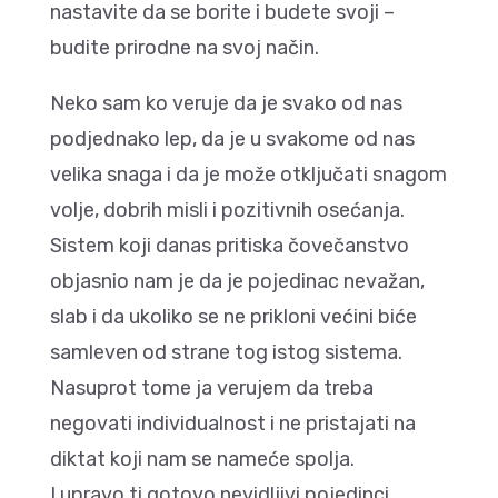
nastavite da se borite i budete svoji –
budite prirodne na svoj način.
Neko sam ko veruje da je svako od nas
podjednako lep, da je u svakome od nas
velika snaga i da je može otključati snagom
volje, dobrih misli i pozitivnih osećanja.
Sistem koji danas pritiska čovečanstvo
objasnio nam je da je pojedinac nevažan,
slab i da ukoliko se ne prikloni većini biće
samleven od strane tog istog sistema.
Nasuprot tome ja verujem da treba
negovati individualnost i ne pristajati na
diktat koji nam se nameće spolja.
I upravo ti gotovo nevidljivi pojedinci,