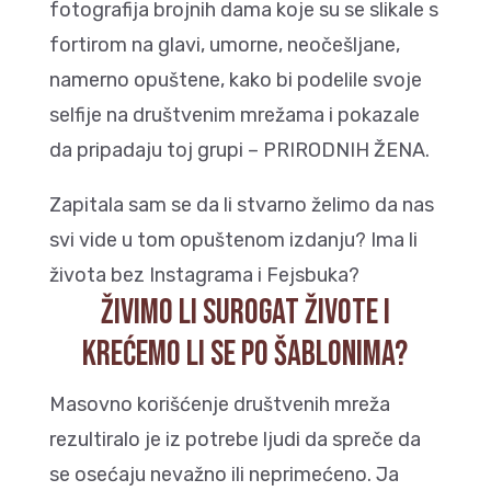
fotografija brojnih dama koje su se slikale s
fortirom na glavi, umorne, neočešljane,
namerno opuštene, kako bi podelile svoje
selfije na društvenim mrežama i pokazale
da pripadaju toj grupi – PRIRODNIH ŽENA.
Zapitala sam se da li stvarno želimo da nas
svi vide u tom opuštenom izdanju? Ima li
života bez Instagrama i Fejsbuka?
ŽIVIMO LI SUROGAT ŽIVOTE I
KREĆEMO LI SE PO ŠABLONIMA?
Masovno korišćenje društvenih mreža
rezultiralo je iz potrebe ljudi da spreče da
se osećaju nevažno ili neprimećeno. Ja