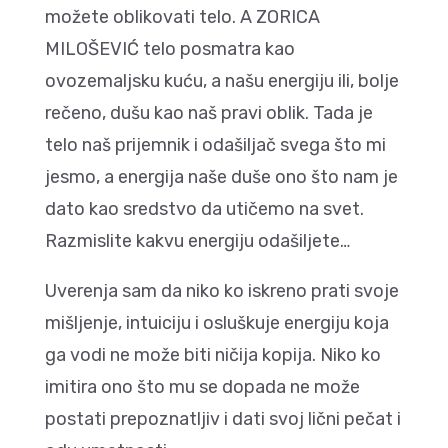
možete oblikovati telo. A ZORICA
MILOŠEVIĆ telo posmatra kao
ovozemaljsku kuću, a našu energiju ili, bolje
rečeno, dušu kao naš pravi oblik. Tada je
telo naš prijemnik i odašiljač svega što mi
jesmo, a energija naše duše ono što nam je
dato kao sredstvo da utičemo na svet.
Razmislite kakvu energiju odašiljete…
Uverenja sam da niko ko iskreno prati svoje
mišljenje, intuiciju i osluškuje energiju koja
ga vodi ne može biti ničija kopija. Niko ko
imitira ono što mu se dopada ne može
postati prepoznatljiv i dati svoj lični pečat i