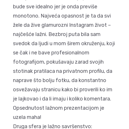
bude sve idealno jer je onda previše
monotono. Najveća opasnost je ta da svi
žele da žive glamurozni Instagram život –
najčešće lažni. Bezbroj puta bila sam
svedok da ljudi u mom širem okruženju, koji
se čak i ne bave profesionalnom
fotografijom, pokušavaju zarad svojih
stotinak pratilaca na privatnom profilu, da
naprave što bolju fotku, da konstantno
osvežavaju stranicu kako bi proverili ko im
je lajkovao i da li imaju i koliko komentara.
Opsednutost lažnom prezentacijom je
uzela maha!
Druga sfera je lažno savršenstvo: