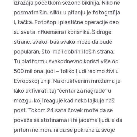
izražaja početkom sezone bikinija. Niko ne
posmatra širu sliku: u pitanju je fotografija
i, tačka. Fotošop i plastične operacije deo
su sveta influensera i korisnika. S druge
strane, svako, baš svako može da bude
popularan, što ima i dobrih i loših strana.
Tu platformu svakodnevno koristi više od
500 miliona ljudi – toliko ljudi recimo živi u
Evropskoj uniji. Na društvenim mrežama je
lako aktivirati taj “centar za nagrade” u
mozgu, koji reaguje kad neko lajkuje naš
post. Tokom 24 sata čovek može da se
poveže sa stotinama ili hiljadama ljudi, a da
pritom ne mora ni da se pokrene iz svoje