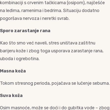
kombinaciji s crvenim tačkicama (osipom), najčešće
na leđima, ramenima i bedrima. Situaciju dodatno
pogoršava nervoza i neretki svrab.
Sporo zarastanje rana
Kao što smo već naveli, stres uništava zaštitnu
barijeru kože i zbog toga usporava zarastanje rana,
uboda i ogrebotina.
Masna koža
Tokom stresnog perioda, pojačava se lučenje sebuma.
Suva koža
Osim masnoće, može se doći i do gubitka vode – zbog