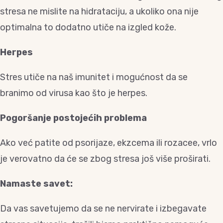
stresa ne mislite na hidrataciju, a ukoliko ona nije
optimalna to dodatno utiče na izgled kože.
Herpes
Stres utiče na naš imunitet i mogućnost da se
branimo od virusa kao što je herpes.
Pogoršanje postojećih problema
Ako već patite od psorijaze, ekzcema ili rozacee, vrlo
je verovatno da će se zbog stresa još više proširati.
Namaste savet:
Da vas savetujemo da se ne nervirate i izbegavate