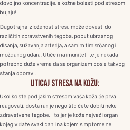
dovoljno koncentracije, a kožne bolesti pod stresom
bujaju!
Dugotrajna izloženost stresu može dovesti do
različitih zdravstvenih tegoba, poput ubrzanog
disanja, sužavanja arterija, a samim tim srčanog i
moždanog udara. Utiče i na imunitet, te je nekada
potrebno duže vreme da se organizam posle takvog
stanja oporavi.
UTICAJ STRESA NA KOŽU:
Ukoliko ste pod jakim stresom vaša koža će prva
reagovati, dosta ranije nego što ćete dobiti neke
zdravstvene tegobe, i to jer je koža najveći organ
kojeg viđate svaki dan i na kojem simptome ne