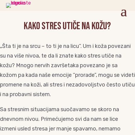
Kako stres utiče na kožu?
„Šta ti je na srcu – to ti je na licu“. Um i koža povezani
su na više nivoa, te da li znate kako stres utiče na
kožu? Mnogo nervih završetaka povezano je sa
kožom pa kada naše emocije “prorade”, mogu se videti
promene na koži, ali stres i nezadovoljstvo često utiču
i na probavni sistem.
Sa stresnim situacijama suočavamo se skoro na
dnevnom nivou. Primećujemo svi da nam se lice
izmeni usled stresa jer manje spavamo, nemamo