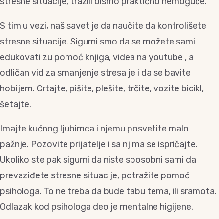
stresne situacije, tražili bismo praktično nemoguće.
S tim u vezi, naš savet je da naučite da kontrolišete
stresne situacije. Sigurni smo da se možete sami
edukovati zu pomoć knjiga, videa na youtube , a
odličan vid za smanjenje stresa je i da se bavite
hobijem. Crtajte, pišite, plešite, trčite, vozite bicikl,
šetajte.
Imajte kućnog ljubimca i njemu posvetite malo
pažnje. Pozovite prijatelje i sa njima se ispričajte.
Ukoliko ste pak sigurni da niste sposobni sami da
prevaziđete stresne situacije, potražite pomoć
psihologa. To ne treba da bude tabu tema, ili sramota.
Odlazak kod psihologa deo je mentalne higijene.