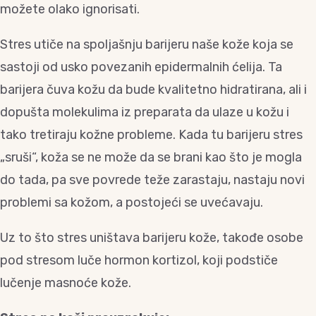
možete olako ignorisati.
Stres utiče na spoljašnju barijeru naše kože koja se
sastoji od usko povezanih epidermalnih ćelija. Ta
barijera čuva kožu da bude kvalitetno hidratirana, ali i
dopušta molekulima iz preparata da ulaze u kožu i
tako tretiraju kožne probleme. Kada tu barijeru stres
„sruši“, koža se ne može da se brani kao što je mogla
do tada, pa sve povrede teže zarastaju, nastaju novi
problemi sa kožom, a postojeći se uvećavaju.
Uz to što stres uništava barijeru kože, takođe osobe
pod stresom luče hormon kortizol, koji podstiče
lučenje masnoće kože.