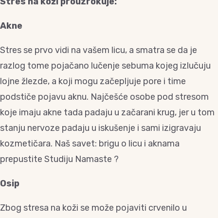
Stres na koži prouzrokuje:
Akne
Stres se prvo vidi na vašem licu, a smatra se da je
razlog tome pojačano lučenje sebuma kojeg izlučuju
lojne žlezde, a koji mogu začepljuje pore i time
podstiče pojavu aknu. Najčešće osobe pod stresom
koje imaju akne tada padaju u začarani krug, jer u tom
stanju nervoze padaju u iskušenje i sami izigravaju
kozmetičara. Naš savet: brigu o licu i aknama
prepustite Studiju Namaste ?
Osip
Zbog stresa na koži se može pojaviti crvenilo u