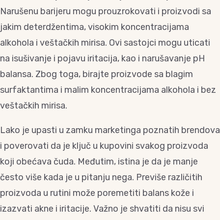
Narušenu barijeru mogu prouzrokovati i proizvodi sa
jakim deterdžentima, visokim koncentracijama
alkohola i veštačkih mirisa. Ovi sastojci mogu uticati
na isušivanje i pojavu iritacija, kao i narušavanje pH
balansa. Zbog toga, birajte proizvode sa blagim
surfaktantima i malim koncentracijama alkohola i bez
veštačkih mirisa.
Lako je upasti u zamku marketinga poznatih brendova
i poverovati da je ključ u kupovini svakog proizvoda
koji obećava čuda. Međutim, istina je da je manje
često više kada je u pitanju nega. Previše različitih
proizvoda u rutini može poremetiti balans kože i
izazvati akne i iritacije. Važno je shvatiti da nisu svi