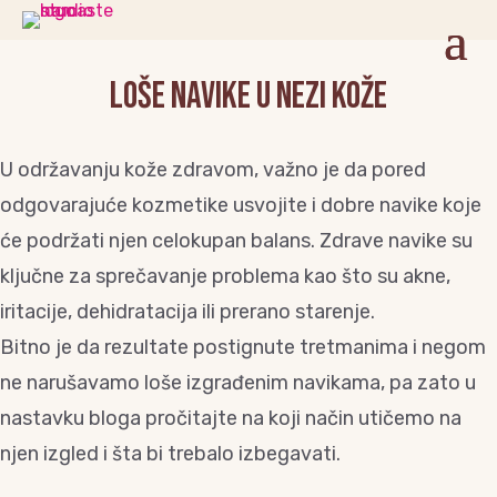
Loše navike u nezi kože
U održavanju kože zdravom, važno je da pored
odgovarajuće kozmetike usvojite i dobre navike koje
će podržati njen celokupan balans. Zdrave navike su
ključne za sprečavanje problema kao što su akne,
iritacije, dehidratacija ili prerano starenje.
Bitno je da rezultate postignute tretmanima i negom
ne narušavamo loše izgrađenim navikama, pa zato u
nastavku bloga pročitajte na koji način utičemo na
njen izgled i šta bi trebalo izbegavati.