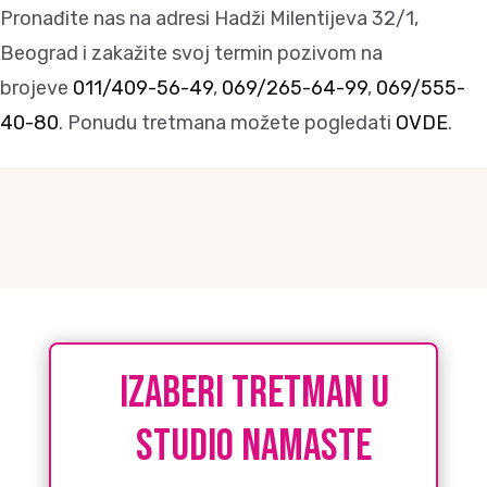
Pronađite nas na adresi Hadži Milentijeva 32/1,
Beograd i zakažite svoj termin pozivom na
brojeve
011/409-56-49
,
069/265-64-99
,
069/555-
40-80
. Ponudu tretmana možete pogledati
OVDE
.
IZABERI tretman u
studio namaste