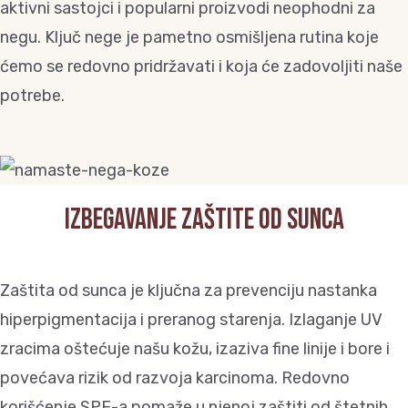
aktivni sastojci i popularni proizvodi neophodni za
negu. Ključ nege je pametno osmišljena rutina koje
ćemo se redovno pridržavati i koja će zadovoljiti naše
potrebe.
Izbegavanje zaštite od sunca
Zaštita od sunca je ključna za prevenciju nastanka
hiperpigmentacija i preranog starenja. Izlaganje UV
zracima oštećuje našu kožu, izaziva fine linije i bore i
povećava rizik od razvoja karcinoma. Redovno
korišćenje SPF-a pomaže u njenoj zaštiti od štetnih