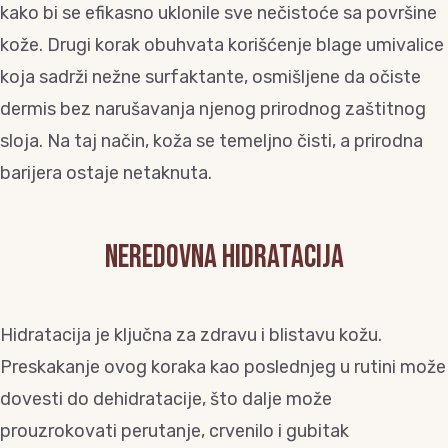
kako bi se efikasno uklonile sve nečistoće sa površine
kože. Drugi korak obuhvata korišćenje blage umivalice
koja sadrži nežne surfaktante, osmišljene da očiste
dermis bez narušavanja njenog prirodnog zaštitnog
sloja. Na taj način, koža se temeljno čisti, a prirodna
barijera ostaje netaknuta.
Neredovna hidratacija
Hidratacija je ključna za zdravu i blistavu kožu.
Preskakanje ovog koraka kao poslednjeg u rutini može
dovesti do dehidratacije, što dalje može
prouzrokovati perutanje, crvenilo i gubitak