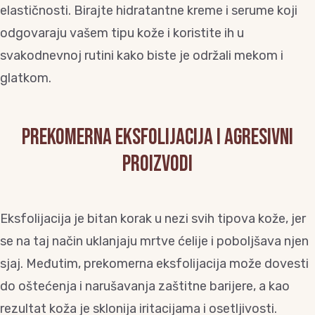
elastičnosti. Birajte hidratantne kreme i serume koji
odgovaraju vašem tipu kože i koristite ih u
svakodnevnoj rutini kako biste je održali mekom i
glatkom.
Prekomerna eksfolijacija i agresivni
proizvodi
Eksfolijacija je bitan korak u nezi svih tipova kože, jer
se na taj način uklanjaju mrtve ćelije i poboljšava njen
sjaj. Međutim, prekomerna eksfolijacija može dovesti
do oštećenja i narušavanja zaštitne barijere, a kao
rezultat koža je sklonija iritacijama i osetljivosti.