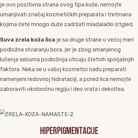
je ovo pozitivna strana ovog tipa kože, nemojte
umanjivati značaj kozmetičkih preparata i tretmana
kojima ćete mnogo duže zadržati mladalački iztgled.
Suva zrela koža
lica
je sa druge strane u većoj meri
podložna stvaranju bora, jer je zbog smanjenog
lučenja sebuma podložnija uticaju štetnih spoljašnjih
faktora. Neka se u vašoj kozmetici nađu preparati
namenjeni redovnoj hidrataciji, a pored lica nemojte
zaboraviti okoloočnu regiju i deo vrata i dekoltea.
Hiperpigmentacije