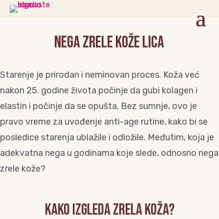
Nega zrele kože lica
Starenje je prirodan i neminovan proces. Koža već
nakon 25. godine života počinje da gubi kolagen i
elastin i počinje da se opušta. Bez sumnje, ovo je
pravo vreme za uvođenje anti-age rutine, kako bi se
posledice starenja ublažile i odložile. Međutim, koja je
adekvatna nega u godinama koje slede, odnosno nega
zrele kože?
Kako izgleda zrela koža?