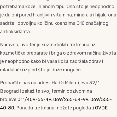
potrebama kože i njenom tipu. Ono što je neophodno
je da oni pored hranljivih vitamina, minerala i hijalurona
sadrže i dovoljnu količinu koenzima Q10 značajnog
antioksidanta.
Naravno, uvođenje kozmetičkih tretmana uz
kozmetičke preparate i briga o zdravom načinu života
je neophodno kako bi vaša koža zadržala zdrav i
mladalački izgled što je duže moguće.
Pronađite nas na adresi Hadži Milentijeva 32/1,
Beograd i zakažite svoj termin pozivom na
brojeve
011/409-56-49
,
069/265-64-99
,
069/555-
40-80
. Ponudu tretmana možete pogledati
OVDE
.