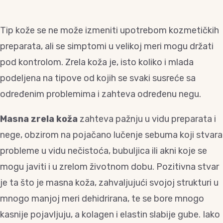
Tip kože se ne može izmeniti upotrebom kozmetičkih
preparata, ali se simptomi u velikoj meri mogu držati
pod kontrolom. Zrela koža je, isto koliko i mlada
podeljena na tipove od kojih se svaki susreće sa
određenim problemima i zahteva određenu negu.
Masna zrela koža
zahteva pažnju u vidu preparata i
nege, obzirom na pojačano lučenje sebuma koji stvara
probleme u vidu nečistoća, bubuljica ili akni koje se
mogu javiti i u zrelom životnom dobu. Pozitivna stvar
je ta što je masna koža, zahvaljujući svojoj strukturi u
mnogo manjoj meri dehidrirana, te se bore mnogo
kasnije pojavljuju, a kolagen i elastin slabije gube. Iako