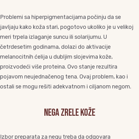
Problemi sa hiperpigmentacijama počinju da se
javljaju kako koža stari, pogotovo ukoliko je u velikoj
meri trpela izlaganje suncu ili solarijumu. U
četrdesetim godinama, dolazi do aktivacije
melanocitnih ćelija u dubljim slojevima kože,
proizvodeći više proteina. Ovo stanje rezultira
pojavom neujednačenog tena. Ovaj problem, kao i
ostali se mogu rešiti adekvatnom i ciljanom negom.
Nega zrele kože
Izbor preparata za negu treba da odgovara