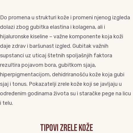
Do promena u strukturi kože i promeni njenog izgleda
dolazi zbog gubitka elastina i kolagena, ali i
hijaluronske kiseline – važne komponente koja koži
daje zdrav i baršunast izgled. Gubitak važnih
supstanci uz uticaj štetnih spoljašnjih faktora
rezultira pojavom bora, gubitkom sjaja,
hiperpigmentacijom, dehidriranošću kože koja gubi
sjaj i tonus. Pokazatelji zrele kože koji se javljaju u
određenim godinama života su i staračke pege na licu
i telu.
Tipovi zrele kože