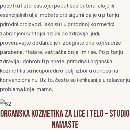
početku liste, sastojci poput šea butera, aloje ili
esencijalnih ulja, možete biti sigurni da je u pitanju
prirodni proizvod. Iako su i u prirodnoj kozmetici
zabranjeni sastojci rizični po zdravlje ljudi,
proveravajte deklaracije i izbegnite one koji sadrže
parabene, ftalate, veštačke boje i mirise. Po pitanju
zdravlja i dobrobiti planete, prirodna i organska
kozmetika su neuporedivo bolji izbor u odnosu na
konvencionalnu. Uz to, često su i efikasnije u rešavanju
problema koje imamo.
ORGANSKA KOZMETIKA ZA LICE I TELO – STUDIO
NAMASTE