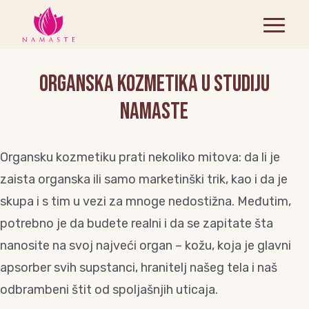
Organska kozmetika u Studiju
Namaste
Organsku kozmetiku prati nekoliko mitova: da li je
zaista organska ili samo marketinški trik, kao i da je
skupa i s tim u vezi za mnoge nedostižna. Međutim,
potrebno je da budete realni i da se zapitate šta
nanosite na svoj najveći organ – kožu, koja je glavni
apsorber svih supstanci, hranitelj našeg tela i naš
odbrambeni štit od spoljašnjih uticaja.