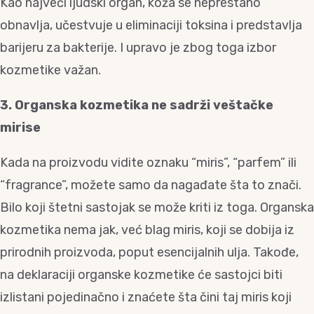
Kao najveći ljudski organ, koža se neprestano
obnavlja, učestvuje u eliminaciji toksina i predstavlja
barijeru za bakterije. I upravo je zbog toga izbor
kozmetike važan.
3. Organska kozmetika ne sadrži veštačke
mirise
Kada na proizvodu vidite oznaku “miris”, “parfem” ili
“fragrance”, možete samo da nagađate šta to znači.
Bilo koji štetni sastojak se može kriti iz toga. Organska
kozmetika nema jak, već blag miris, koji se dobija iz
prirodnih proizvoda, poput esencijalnih ulja. Takođe,
na deklaraciji organske kozmetike će sastojci biti
izlistani pojedinačno i znaćete šta čini taj miris koji