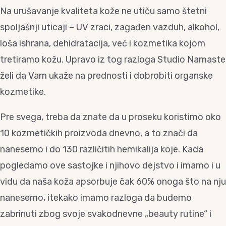
Na urušavanje kvaliteta kože ne utiču samo štetni
spoljašnji uticaji – UV zraci, zagađen vazduh, alkohol,
loša ishrana, dehidratacija, već i kozmetika kojom
tretiramo kožu. Upravo iz tog razloga Studio Namaste
želi da Vam ukaže na prednosti i dobrobiti organske
kozmetike.
Pre svega, treba da znate da u proseku koristimo oko
10 kozmetičkih proizvoda dnevno, a to znači da
nanesemo i do 130 različitih hemikalija koje. Kada
pogledamo ove sastojke i njihovo dejstvo i imamo i u
vidu da naša koža apsorbuje čak 60% onoga što na nju
nanesemo, itekako imamo razloga da budemo
zabrinuti zbog svoje svakodnevne „beauty rutine“ i