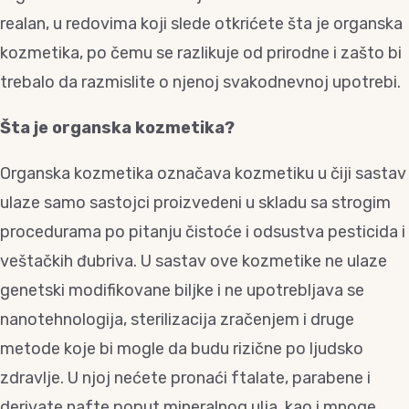
realan, u redovima koji slede otkrićete šta je organska
kozmetika, po čemu se razlikuje od prirodne i zašto bi
trebalo da razmislite o njenoj svakodnevnoj upotrebi.
Šta je organska kozmetika?
Organska kozmetika označava kozmetiku u čiji sastav
ulaze samo sastojci proizvedeni u skladu sa strogim
procedurama po pitanju čistoće i odsustva pesticida i
veštačkih đubriva. U sastav ove kozmetike ne ulaze
genetski modifikovane biljke i ne upotrebljava se
nanotehnologija, sterilizacija zračenjem i druge
metode koje bi mogle da budu rizične po ljudsko
zdravlje. U njoj nećete pronaći ftalate, parabene i
derivate nafte poput mineralnog ulja, kao i mnoge