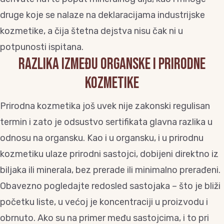
druge koje se nalaze na deklaracijama industrijske
kozmetike, a čija štetna dejstva nisu čak ni u
potpunosti ispitana.
RAZLIKA IZMEĐU ORGANSKE I PRIRODNE
KOZMETIKE
Prirodna kozmetika još uvek nije zakonski regulisan
termin i zato je odsustvo sertifikata glavna razlika u
odnosu na organsku. Kao i u organsku, i u prirodnu
kozmetiku ulaze prirodni sastojci, dobijeni direktno iz
biljaka ili minerala, bez prerade ili minimalno prerađeni.
Obavezno pogledajte redosled sastojaka – što je bliži
početku liste, u većoj je koncentraciji u proizvodu i
obrnuto. Ako su na primer među sastojcima, i to pri