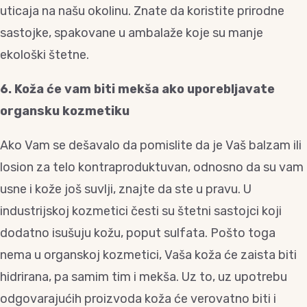
uticaja na našu okolinu. Znate da koristite prirodne
sastojke, spakovane u ambalaže koje su manje
ekološki štetne.
6. Koža će vam biti mekša ako uporebljavate
organsku kozmetiku
Ako Vam se dešavalo da pomislite da je Vaš balzam ili
losion za telo kontraproduktuvan, odnosno da su vam
usne i kože još suvlji, znajte da ste u pravu. U
industrijskoj kozmetici česti su štetni sastojci koji
dodatno isušuju kožu, poput sulfata. Pošto toga
nema u organskoj kozmetici, Vaša koža će zaista biti
hidrirana, pa samim tim i mekša. Uz to, uz upotrebu
odgovarajućih proizvoda koža će verovatno biti i