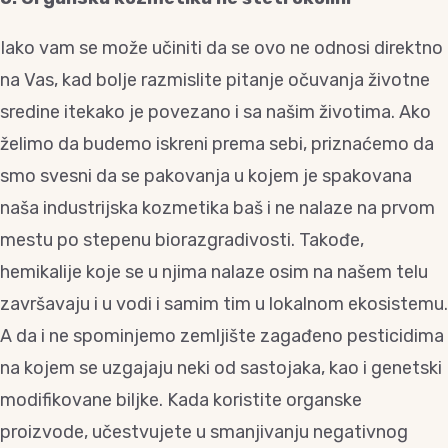
Iako vam se može učiniti da se ovo ne odnosi direktno
na Vas, kad bolje razmislite pitanje očuvanja životne
sredine itekako je povezano i sa našim životima. Ako
želimo da budemo iskreni prema sebi, priznaćemo da
smo svesni da se pakovanja u kojem je spakovana
naša industrijska kozmetika baš i ne nalaze na prvom
mestu po stepenu biorazgradivosti. Takođe,
hemikalije koje se u njima nalaze osim na našem telu
završavaju i u vodi i samim tim u lokalnom ekosistemu.
A da i ne spominjemo zemljište zagađeno pesticidima
na kojem se uzgajaju neki od sastojaka, kao i genetski
modifikovane biljke. Kada koristite organske
proizvode, učestvujete u smanjivanju negativnog