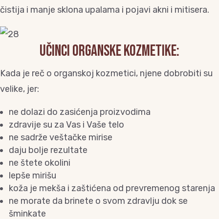
čistija i manje sklona upalama i pojavi akni i mitisera.
UČINCI ORGANSKE KOZMETIKE:
Kada je reč o organskoj kozmetici, njene dobrobiti su
velike, jer:
ne dolazi do zasićenja proizvodima
zdravije su za Vas i Vaše telo
ne sadrže veštačke mirise
daju bolje rezultate
ne štete okolini
lepše mirišu
koža je mekša i zaštićena od prevremenog starenja
ne morate da brinete o svom zdravlju dok se
šminkate