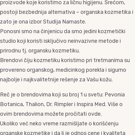
proizvode koje koristimo za ličnu higijenu. Srećom,
postoji bezbednija alternativa – organska kozmetika i
zato je ona izbor Studija Namaste.
Ponosni smo na činjenicu da smo jedini kozmetički
studio koji koristi isključivo neinvazivne metode i
prirodnu tj. organsku kozmetiku.
Brendovi čiju kozmetiku koristimo pri tretmanima su
provereno organskog, medicinkog porekla i sigurno
najbolje i najkvalitetnije rešenje za Vašu kožu.
Reč je o brendovima koji su broj 1 u svetu: Pevonia
Botanica, Thalion, Dr. Rimpler i Inspira Med. Više o
ovim brendovima možete pročitati ovde.
Ukoliko već neko vreme razmišljate o korišćenju
organske kozmetike i da li je odnos cene i kvaliteta