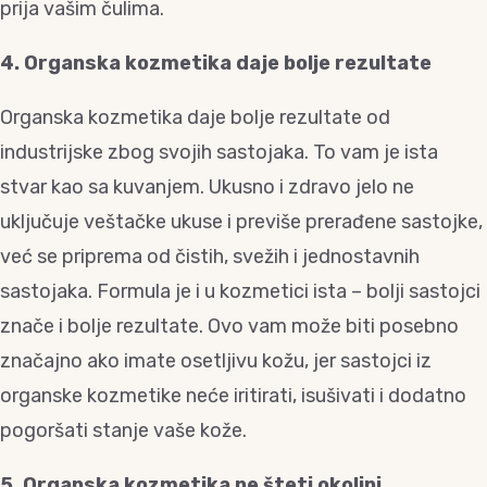
prija vašim čulima.
4. Organska kozmetika daje bolje rezultate
Organska kozmetika daje bolje rezultate od
industrijske zbog svojih sastojaka. To vam je ista
stvar kao sa kuvanjem. Ukusno i zdravo jelo ne
uključuje veštačke ukuse i previše prerađene sastojke,
već se priprema od čistih, svežih i jednostavnih
sastojaka. Formula je i u kozmetici ista – bolji sastojci
znače i bolje rezultate. Ovo vam može biti posebno
značajno ako imate osetljivu kožu, jer sastojci iz
organske kozmetike neće iritirati, isušivati i dodatno
pogoršati stanje vaše kože.
5. Organska kozmetika ne šteti okolini