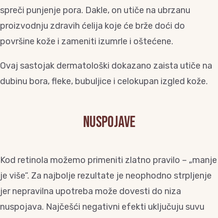
spreči punjenje pora. Dakle, on utiče na ubrzanu
proizvodnju zdravih ćelija koje će brže doći do
površine kože i zameniti izumrle i oštećene.
Ovaj sastojak dermatološki dokazano zaista utiče na
dubinu bora, fleke, bubuljice i celokupan izgled kože.
NUSPOJAVE
Kod retinola možemo primeniti zlatno pravilo – „manje
je više“. Za najbolje rezultate je neophodno strpljenje
jer nepravilna upotreba može dovesti do niza
nuspojava. Najčešći negativni efekti uključuju suvu