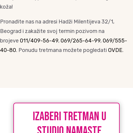
koža!
Pronađite nas na adresi Hadži Milentijeva 32/1,
Beograd i zakažite svoj termin pozivom na
brojeve
011/409-56-49
,
069/265-64-99
,
069/555-
40-80
. Ponudu tretmana možete pogledati
OVDE
.
IZABERI tretman u
studio namaste