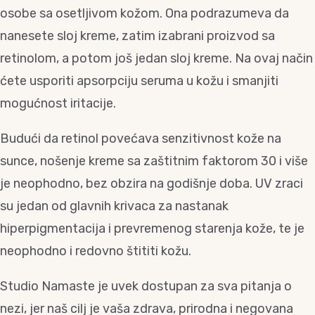
osobe sa osetljivom kožom. Ona podrazumeva da
nanesete sloj kreme, zatim izabrani proizvod sa
retinolom, a potom još jedan sloj kreme. Na ovaj način
ćete usporiti apsorpciju seruma u kožu i smanjiti
mogućnost iritacije.
Budući da retinol povećava senzitivnost kože na
sunce, nošenje kreme sa zaštitnim faktorom 30 i više
je neophodno, bez obzira na godišnje doba. UV zraci
su jedan od glavnih krivaca za nastanak
hiperpigmentacija i prevremenog starenja kože, te je
neophodno i redovno štititi kožu.
Studio Namaste je uvek dostupan za sva pitanja o
nezi, jer naš cilj je vaša zdrava, prirodna i negovana