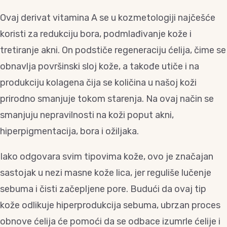
Ovaj derivat vitamina A se u kozmetologiji najčešće
koristi za redukciju bora, podmlađivanje kože i
tretiranje akni. On podstiče regeneraciju ćelija, čime se
obnavlja površinski sloj kože, a takođe utiče i na
produkciju kolagena čija se količina u našoj koži
prirodno smanjuje tokom starenja. Na ovaj način se
smanjuju nepravilnosti na koži poput akni,
hiperpigmentacija, bora i ožiljaka.
Iako odgovara svim tipovima kože, ovo je značajan
sastojak u nezi masne kože lica, jer reguliše lučenje
sebuma i čisti začepljene pore. Budući da ovaj tip
kože odlikuje hiperprodukcija sebuma, ubrzan proces
obnove ćelija će pomoći da se odbace izumrle ćelije i