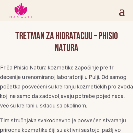
Tretman za hidrataciju – Phisio
Natura
Priča Phisio Natura kozmetike započinje pre tri
decenije u renomiranoj laboratoriji u Pulji. Od samog
početka posvećeni su kreiranju kozmetičkih proizvoda
koji ne samo da zadovoljavaju potrebe pojedinaca,
već su kreirani u skladu sa okolinom.
Tim stručnjaka svakodnevno je posvećen stvaranju
prirodne kozmetike čiji su aktivni sastojci pažljivo