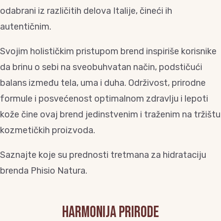
odabrani iz različitih delova Italije, čineći ih
autentičnim.
Svojim holističkim pristupom brend inspiriše korisnike
da brinu o sebi na sveobuhvatan način, podstičući
balans između tela, uma i duha. Održivost, prirodne
formule i posvećenost optimalnom zdravlju i lepoti
kože čine ovaj brend jedinstvenim i traženim na tržištu
kozmetičkih proizvoda.
Saznajte koje su prednosti tretmana za hidrataciju
brenda Phisio Natura.
Harmonija prirode