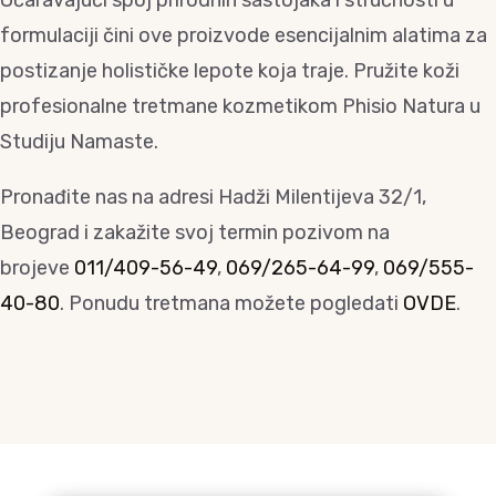
Očaravajući spoj prirodnih sastojaka i stručnosti u
formulaciji čini ove proizvode esencijalnim alatima za
postizanje holističke lepote koja traje. Pružite koži
profesionalne tretmane kozmetikom Phisio Natura u
Studiju Namaste.
Pronađite nas na adresi Hadži Milentijeva 32/1,
Beograd i zakažite svoj termin pozivom na
brojeve
011/409-56-49
,
069/265-64-99
,
069/555-
40-80
. Ponudu tretmana možete pogledati
OVDE
.