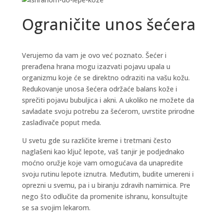
Ograničite unos šećera
Verujemo da vam je ovo već poznato. Šećer i
prerađena hrana mogu izazvati pojavu upala u
organizmu koje će se direktno odraziti na vašu kožu.
Redukovanje unosa šećera održaće balans kože i
sprečiti pojavu bubuljica i akni. A ukoliko ne možete da
savladate svoju potrebu za šećerom, uvrstite prirodne
zaslađivače poput meda.
U svetu gde su različite kreme i tretmani često
naglašeni kao ključ lepote, vaš tanjir je podjednako
moćno oružje koje vam omogućava da unapredite
svoju rutinu lepote iznutra. Međutim, budite umereni i
oprezni u svemu, pa i u biranju zdravih namirnica. Pre
nego što odlučite da promenite ishranu, konsultujte
se sa svojim lekarom.