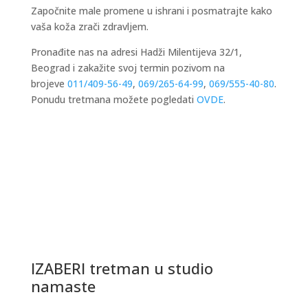
Započnite male promene u ishrani i posmatrajte kako
vaša koža zrači zdravljem.
Pronađite nas na adresi Hadži Milentijeva 32/1,
Beograd i zakažite svoj termin pozivom na
brojeve
011/409-56-49
,
069/265-64-99
,
069/555-40-80
.
Ponudu tretmana možete pogledati
OVDE
.
IZABERI tretman u studio
namaste