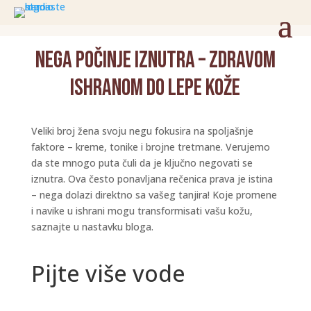
Nega počinje iznutra – zdravom
ishranom do lepe kože
Veliki broj žena svoju negu fokusira na spoljašnje
faktore – kreme, tonike i brojne tretmane. Verujemo
da ste mnogo puta čuli da je ključno negovati se
iznutra. Ova često ponavljana rečenica prava je istina
– nega dolazi direktno sa vašeg tanjira! Koje promene
i navike u ishrani mogu transformisati vašu kožu,
saznajte u nastavku bloga.
Pijte više vode