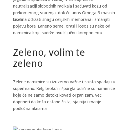
neutralizaciji slobodnih radikala i sačuvati kožu od
prekomernog starenja, dok će unos Omega-3 masnih
kiselina održati snagu ćelijskih membrana i smanjiti
pojavu bora. Laneno seme, orasi i losos su neke od
namirnica koje sadrže ovu ključnu komponentu.
Zeleno, volim te
zeleno
Zelene namirnice su izuzetno važne i zaista spadaju u
superhranu. Kelj, brokoli i špargla odlične su namirnice
koje će ne samo detoksikovati organizam, već
doprineti da koža ostane čista, sjajnija i manje
podložna aknama.