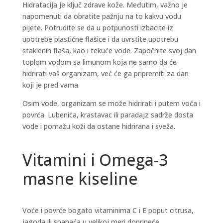
Hidratacija je ključ zdrave kože. Međutim, važno je
napomenuti da obratite pažnju na to kakvu vodu
pijete. Potrudite se da u potpunosti izbacite iz
upotrebe plastične flašice i da uvrstite upotrebu
staklenih flaša, kao i tekuće vode. Započnite svoj dan
toplom vodom sa limunom koja ne samo da će
hidrirati vaš organizam, već će ga pripremiti za dan
koji je pred vama.
Osim vode, organizam se može hidrirati i putem voća i
povrća. Lubenica, krastavac ili paradajz sadrže dosta
vode i pomažu koži da ostane hidrirana i sveža.
Vitamini i Omega-3
masne kiseline
Voće i povrće bogato vitaminima C i E poput citrusa,
jagoda ili spanaća u velikoj meri doprineće